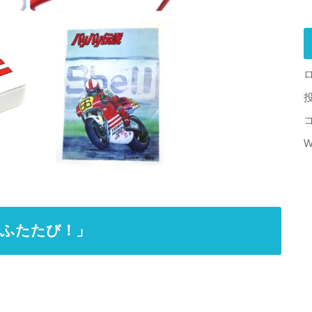
W
でふたたび！」