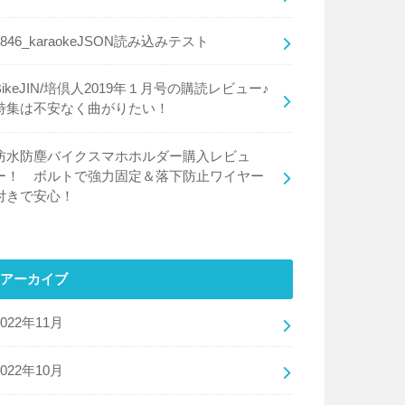
0846_karaokeJSON読み込みテスト
BikeJIN/培倶人2019年１月号の購読レビュー♪
特集は不安なく曲がりたい！
防水防塵バイクスマホホルダー購入レビュ
ー！ ボルトで強力固定＆落下防止ワイヤー
付きで安心！
アーカイブ
2022年11月
2022年10月